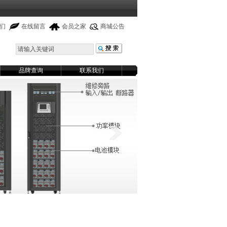
们
在线留言
会员之家
商城公告
品牌查询
联系我们