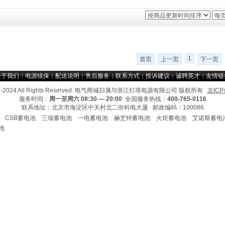
1
首页
上一页
下一页
关于我们
电源续保
配送说明
售后服务
联系方式
投诉建议
诚聘英才
友情链
|
|
|
|
|
|
|
2006-2024 All Rights Reserved. 电气商城归属与浙江灯塔电源有限公司 版权所有
京ICP
服务时间：
周一至周六 08:30 — 20:00
全国服务热线：
400-765-0116
联系地址：北京市海淀区中关村北二街科电大厦 邮政编码：100086
CSB蓄电池
三瑞蓄电池
一电蓄电池
赫芝特蓄电池
火炬蓄电池
艾诺斯蓄电
CSB蓄电池
鸿贝蓄电池
赛能蓄电池
友联蓄电池
三瑞蓄电池
MCA蓄电池
灯塔蓄电池
池