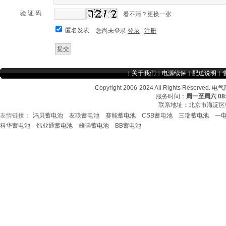
验 证 码
看不清？更换一张
匿名发表
您尚未登录
登录
|
注册
关于我们
电源续保
配送说明
|
|
|
|
Copyright 2006-2024 All Rights Re
服务时间：
周一至周六 08:3
联系地址：北京市海淀区中
友情链接：
鸿贝蓄电池
友联蓄电池
赛能蓄电池
CSB蓄电池
三瑞蓄电池
一
友情链接：
CSB蓄电池
鸿贝蓄电池
赛能蓄电
科华蓄电池
炜业通蓄电池
雄韬蓄电池
BB蓄电池