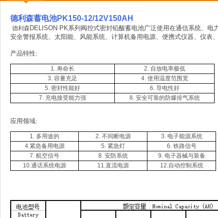
德利森蓄电池PK150-12/12V150AH
DELISON PK
系列阀控式密封铅酸蓄电池广泛使用在通信系统、电
德利森
安全警报系统、太阳能、风能系统、计算机备用电源、便携式仪器、仪表
产品特性
:
1.
寿命长
2.
自放电率极低
3.
容量充足
4.
使用温度范围宽
5.
密封性能好
6.
导电性好
7.
充电接受能力强
8.
安全可靠的防爆排气系统
应用领域
:
1.
多用途的
2.
不间断电源
3.
电子能源系统
4.
紧急备用电源
5.
紧急灯
6.
铁路信号
7.
航空信号
8.
安防系统
9.
电子器械与装备
10.
通话系统电源
11.
直流电源
12.
自动控制系统