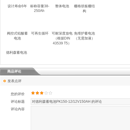
设计寿命6年
标称容量38-
整体电池
栅格状板栅结
250Ah
构
阀控式铅酸蓄
可再生循环
可耐深度放电
免维护蓄电池
电池
（根据DIN
（无需加液）
43539 T5）
德利森蓄电池
商品评论
发表点评
您的评价
评论标题
评论内容