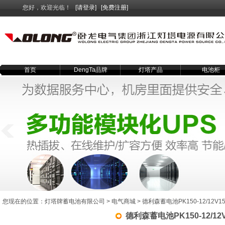
您好，欢迎光临！
[请登录]
[免费注册]
首页
DengTa品牌
灯塔产品
电池柜
您现在的位置：
灯塔牌蓄电池有限公司
>
电气商城
> 德利森蓄电池PK150-12/12V1
德利森蓄电池PK150-12/12V