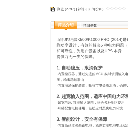
浏览 (2797) |
评论
(0) | 评分(0)
商品介绍
详细参数
K500/K1000 PRO 
山特UPS电源
靠功率设计，有效的解决5 种电力问题
和可靠性，为用户设备以及UPS 本身
提供万无一失的保障。
1. 自动稳压，浪涌保护
·内置稳压器，通过先进的MCU 实时侦测输入
压，输出稳如泰山
·内置浪涌保护装置，吸收市电尖峰浪涌，确保U
2. 超宽输入范围，适应中国电力环
·超宽电压/ 频率输入范围，适合各种地区使用
·可搭配发电机使用，轻松应对恶劣电力环境
3. 智能设计，安全有保障
·内置高品质强劲蓄电池，始终监测电池电压状