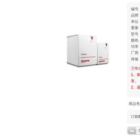
编号：
品
单位
重量：
型号：
颜色
功率：
厂商
保修
三年
1、
务。
2、
商品售
订购