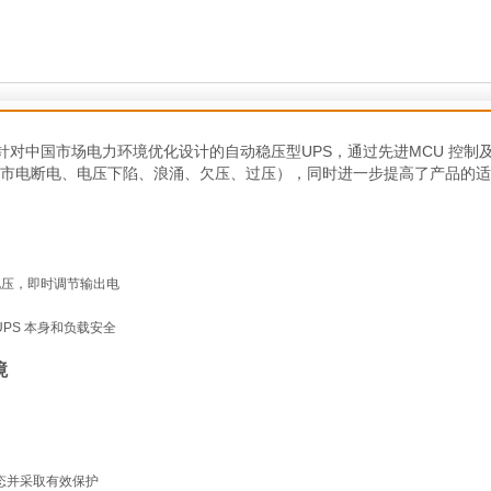
(2014)是针对中国市场电力环境优化设计的自动稳压型UPS，通过先进MCU 控制
（市电断电、电压下陷、浪涌、欠压、过压），同时进一步提高了产品的
电压，即时调节输出电
PS 本身和负载安全
境
态并采取有效保护