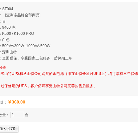
ST004
牌：
[
查询该品牌全部商品]
：台
9400 克
K500 / K1000 PRO
：白色
500VA/300W -1000VA/600W
：深圳山特
：全国联保，享受国家三包服务，质保期三年
保修
购买山特UPS和从山特公司购买的蓄电池（用在山特长延时UPS上）均可享有三年保
超过保修期的UPS，客户仍可享受山特公司完善的售后服务。
￥360.00
价：
数量：
台