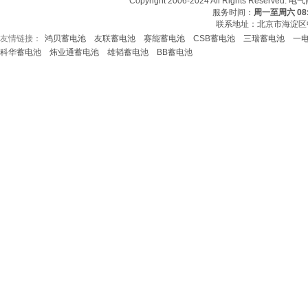
Copyright 2006-2024 All Rights Re
服务时间：
周一至周六 08:3
联系地址：北京市海淀区中
友情链接：
鸿贝蓄电池
友联蓄电池
赛能蓄电池
CSB蓄电池
三瑞蓄电池
一
友情链接：
CSB蓄电池
鸿贝蓄电池
赛能蓄电
科华蓄电池
炜业通蓄电池
雄韬蓄电池
BB蓄电池