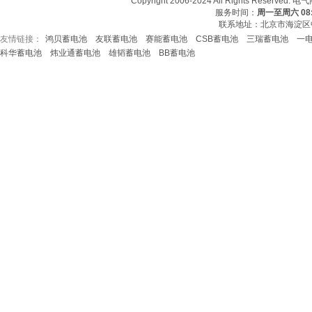
Copyright 2006-2024 All Rights Re
服务时间：
周一至周六 08:3
联系地址：北京市海淀区中
友情链接：
鸿贝蓄电池
友联蓄电池
赛能蓄电池
CSB蓄电池
三瑞蓄电池
一
友情链接：
CSB蓄电池
鸿贝蓄电池
赛能蓄电
科华蓄电池
炜业通蓄电池
雄韬蓄电池
BB蓄电池